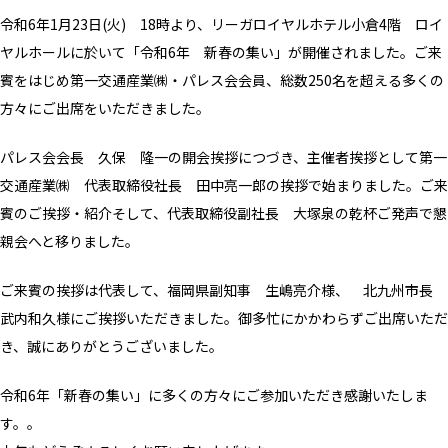
令和6年1月23日(火) 18時より、リーガロイヤルホテル小倉4階 ロイ
ヤルホールに於いて「令和6年 新春の集い」が開催されました。ご来
賓をはじめ第一交通産業㈱・パレス会会員、総数250名を超える多くの
方々にご出席をいただきました。
パレス会会長 久保 隆一の開会挨拶につづき、主催者挨拶として第一
交通産業㈱ 代表取締役社長 田中亮一郎の挨拶で始まりました。ご来
賓のご挨拶・紹介そして、代表取締役副社長 大塚泉の乾杯ご発声で懇
親会へと移りました。
ご来賓の挨拶は代表して、福岡県副知事 生嶋亮介様、 北九州市長
武内和久様にご挨拶いただきました。御多忙にかかわらずご出席いただ
き、誠にありがとうございました。
令和6年「新春の集い」に多くの方々にご参加いただき感謝いたしま
す。。